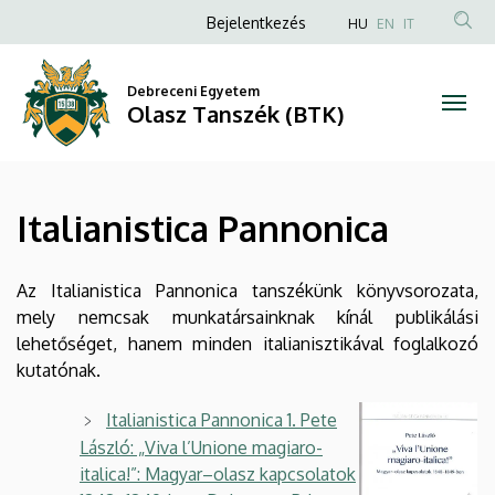
Italianistica
Ugrás
Anonim
Bejelentkezés
HU
EN
IT
a
Felhasználói
Pannonica
tartalomra
fiók
Debreceni Egyetem
|
Olasz Tanszék (BTK)
menüje
Olasz
Tanszék
Italianistica Pannonica
(BTK)
Az Italianistica Pannonica tanszékünk könyvsorozata,
mely nemcsak munkatársainknak kínál publikálási
lehetőséget, hanem minden italianisztikával foglalkozó
kutatónak.
Italianistica Pannonica 1. Pete
László: „Viva l’Unione magiaro-
italica!”: Magyar–olasz kapcsolatok