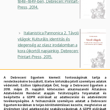
1848–1849-ben, Debrecen: Printart-
Press, 2014.
Italianistica Pannonica 2. Távoli
világok: Kulturális identitás és
idegenség az olasz irodalomban a
kora újkortól napjainkig, Debrecen:
Printart-Press, 2015.
A Debreceni Egyetem kiemelt fontosságúnak tartja a
Italianistica Pannonica 3.
rendelkezésére bocsátott, illetve birtokába jutott személyes adatok
védelmét. Ezúton tájékoztatjuk Önt, hogy a Debreceni Egyetem a
Lorenzo Marmiroli: Delenda
2018. május 25. napjától kötelezően alkalmazandó Általános
Austria. Dalla neutralità
Adatvédelmi Rendelet alapján felülvizsgálta folyamatait és
beépítette a GDPR előírásait az adatkezelési és adatvédelmi
all'intervento: riviste culturali
tevékenységébe. A felhasználók személyes adatait a Debreceni
italiane e austro-ungariche nella
Egyetem korábban is teljes körültekintéssel kezelte, megfelelve az
érvényben lévő adatkezelési szabályozásoknak. A GDPR előírásait