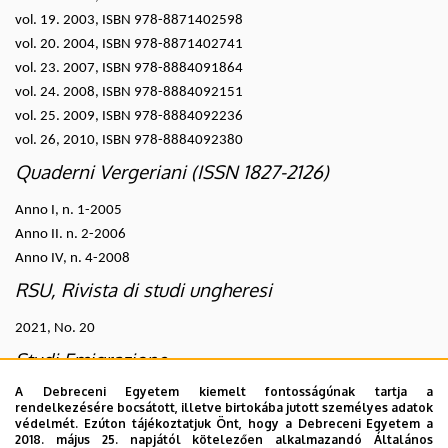
vol. 19. 2003, ISBN 978-8871402598
vol. 20. 2004, ISBN 978-8871402741
vol. 23. 2007, ISBN 978-8884091864
vol. 24. 2008, ISBN 978-8884092151
vol. 25. 2009, ISBN 978-8884092236
vol. 26, 2010, ISBN 978-8884092380
Quaderni Vergeriani (ISSN 1827-2126)
Anno I, n. 1-2005
Anno II. n. 2-2006
Anno IV, n. 4-2008
RSU, Rivista di studi ungheresi
2021, No. 20
Studi Emigrazione
A Debreceni Egyetem kiemelt fontosságúnak tartja a
Anno LXII, aprile-giugno 2024, No. 234.
rendelkezésére bocsátott, illetve birtokába jutott személyes adatok
Anno LXI, luglio-settembre 2024, No. 235.
védelmét. Ezúton tájékoztatjuk Önt, hogy a Debreceni Egyetem a
2018. május 25. napjától kötelezően alkalmazandó Általános
Anno LXI, ottobre-dicembre 2024, No. 236.