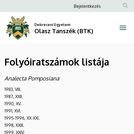
Folyóiratszámok
Ugrás
Anonim
Bejelentkezés
a
Felhasználói
listája
tartalomra
fiók
Debreceni Egyetem
|
Olasz Tanszék (BTK)
menüje
Olasz
Tanszék
Folyóiratszámok listája
(BTK)
Analecta Pomposiana
1983, VIII.
1987, XXII.
1990, XV.
1991, XVI.
1995-1996, XX-XXI.
1998, XXIII.
1999, XXIV.