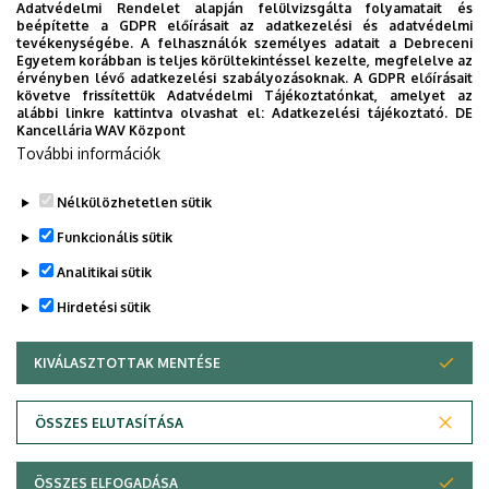
Adatvédelmi Rendelet alapján felülvizsgálta folyamatait és
Anno LXII, gennaio-marzo 2025, No. 237.
beépítette a GDPR előírásait az adatkezelési és adatvédelmi
tevékenységébe. A felhasználók személyes adatait a Debreceni
Anno LXII, aprile-giugno 2025, No. 238.
Egyetem korábban is teljes körültekintéssel kezelte, megfelelve az
Anno LXII, luglio-settembre 2025, No. 239.
érvényben lévő adatkezelési szabályozásoknak. A GDPR előírásait
követve frissítettük Adatvédelmi Tájékoztatónkat, amelyet az
Anno LXII, ottobre-dicembre 2025, No. 240.
alábbi linkre kattintva olvashat el:
Adatkezelési tájékoztató.
DE
Anno LXIII, gennaio-marzo 2026, No. 241.
Kancellária WAV Központ
További információk
Anno LXIII, aprile-giugno 2026, No. 242.
Nélkülözhetetlen sütik
Legutóbbi frissítés:
2026. 06. 10. 16:05
Funkcionális sütik
Analitikai sütik
Hirdetési sütik
KIVÁLASZTOTTAK MENTÉSE
WITHDRAW CONSENT
Adatvédelem
Adatvédelem
ÖSSZES ELUTASÍTÁSA
Technikai információk
ÖSSZES ELFOGADÁSA