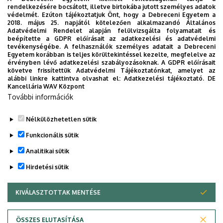
rendelkezésére bocsátott, illetve birtokába jutott személyes adatok
védelmét. Ezúton tájékoztatjuk Önt, hogy a Debreceni Egyetem a
2018. május 25. napjától kötelezően alkalmazandó Általános
Adatvédelmi Rendelet alapján felülvizsgálta folyamatait és
beépítette a GDPR előírásait az adatkezelési és adatvédelmi
tevékenységébe. A felhasználók személyes adatait a Debreceni
Egyetem korábban is teljes körültekintéssel kezelte, megfelelve az
érvényben lévő adatkezelési szabályozásoknak. A GDPR előírásait
követve frissítettük Adatvédelmi Tájékoztatónkat, amelyet az
alábbi linkre kattintva olvashat el:
Adatkezelési tájékoztató.
DE
Kancellária WAV Központ
További információk
Nélkülözhetetlen sütik
Funkcionális sütik
Analitikai sütik
Hirdetési sütik
KIVÁLASZTOTTAK MENTÉSE
WITHDRAW CONSENT
Adatvédelem
Adatvédelem
ÖSSZES ELUTASÍTÁSA