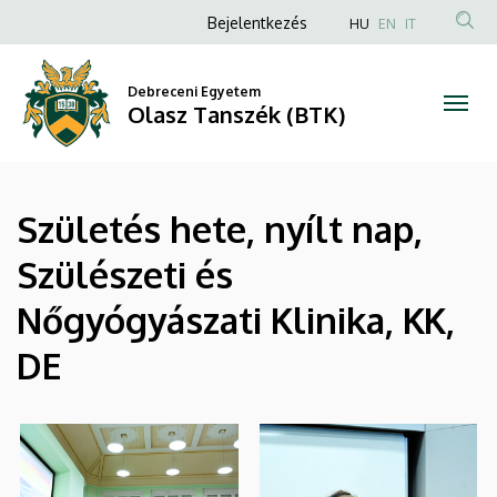
|
Ugrás
Anonim
Bejelentkezés
HU
EN
IT
a
Felhasználói
Olasz
tartalomra
fiók
Debreceni Egyetem
Tanszék
Olasz Tanszék (BTK)
menüje
(BTK)
Születés hete, nyílt nap,
Szülészeti és
Nőgyógyászati Klinika, KK,
DE