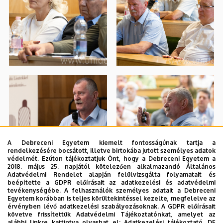
A Debreceni Egyetem kiemelt fontosságúnak tartja a
rendelkezésére bocsátott, illetve birtokába jutott személyes adatok
védelmét. Ezúton tájékoztatjuk Önt, hogy a Debreceni Egyetem a
2018. május 25. napjától kötelezően alkalmazandó Általános
Adatvédelmi Rendelet alapján felülvizsgálta folyamatait és
beépítette a GDPR előírásait az adatkezelési és adatvédelmi
tevékenységébe. A felhasználók személyes adatait a Debreceni
Egyetem korábban is teljes körültekintéssel kezelte, megfelelve az
érvényben lévő adatkezelési szabályozásoknak. A GDPR előírásait
követve frissítettük Adatvédelmi Tájékoztatónkat, amelyet az
alábbi linkre kattintva olvashat el:
Adatkezelési tájékoztató.
DE