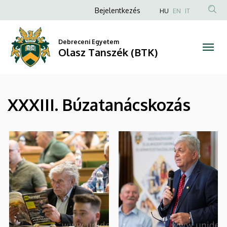
|
Ugrás
Anonim
Bejelentkezés
HU
EN
IT
a
Felhasználói
Olasz
tartalomra
fiók
Debreceni Egyetem
Tanszék
Olasz Tanszék (BTK)
menüje
(BTK)
XXXIII. Búzatanácskozás