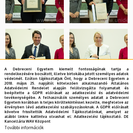
A Debreceni Egyetem kiemelt fontosságúnak tartja a
rendelkezésére bocsátott, illetve birtokába jutott személyes adatok
védelmét. Ezúton tájékoztatjuk Önt, hogy a Debreceni Egyetem a
2018. május 25. napjától kötelezően alkalmazandó Általános
Adatvédelmi Rendelet alapján felülvizsgálta folyamatait és
beépítette a GDPR előírásait az adatkezelési és adatvédelmi
tevékenységébe. A felhasználók személyes adatait a Debreceni
Egyetem korábban is teljes körültekintéssel kezelte, megfelelve az
érvényben lévő adatkezelési szabályozásoknak. A GDPR előírásait
követve frissítettük Adatvédelmi Tájékoztatónkat, amelyet az
alábbi linkre kattintva olvashat el:
Adatkezelési tájékoztató.
DE
Kancellária WAV Központ
További információk