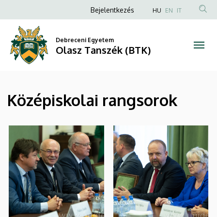
|
Ugrás
Anonim
Bejelentkezés
HU
EN
IT
a
Felhasználói
Olasz
tartalomra
fiók
Debreceni Egyetem
Tanszék
Olasz Tanszék (BTK)
menüje
(BTK)
Középiskolai rangsorok