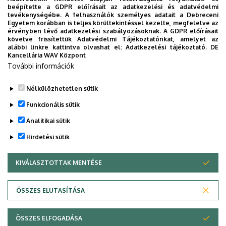
beépítette a GDPR előírásait az adatkezelési és adatvédelmi
tevékenységébe. A felhasználók személyes adatait a Debreceni
Egyetem korábban is teljes körültekintéssel kezelte, megfelelve az
érvényben lévő adatkezelési szabályozásoknak. A GDPR előírásait
követve frissítettük Adatvédelmi Tájékoztatónkat, amelyet az
alábbi linkre kattintva olvashat el:
Adatkezelési tájékoztató.
DE
Kancellária WAV Központ
További információk
Nélkülözhetetlen sütik
Funkcionális sütik
Analitikai sütik
Hirdetési sütik
KIVÁLASZTOTTAK MENTÉSE
WITHDRAW CONSENT
Adatvédelem
Adatvédelem
ÖSSZES ELUTASÍTÁSA
Technikai információk
ÖSSZES ELFOGADÁSA