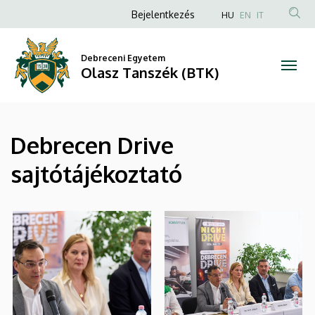
|
Ugrás
Anonim
Bejelentkezés
HU
EN
IT
a
Felhasználói
Olasz
tartalomra
fiók
Debreceni Egyetem
Tanszék
Olasz Tanszék (BTK)
menüje
(BTK)
Debrecen Drive
sajtótájékoztató