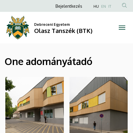
|
Ugrás
Anonim
Bejelentkezés
HU
EN
IT
a
Felhasználói
Olasz
tartalomra
fiók
Debreceni Egyetem
Tanszék
Olasz Tanszék (BTK)
menüje
(BTK)
One adományátadó