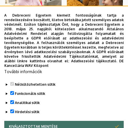
A Debreceni Egyetem kiemelt fontosságúnak tartja a
rendelkezésére bocsátott, illetve birtokába jutott személyes adatok
védelmét. Ezúton tájékoztatjuk Önt, hogy a Debreceni Egyetem a
2018. május 25. napjától kötelezően alkalmazandó Általános
Adatvédelmi Rendelet alapján felülvizsgálta folyamatait és
beépítette a GDPR előírásait az adatkezelési és adatvédelmi
tevékenységébe. A felhasználók személyes adatait a Debreceni
Egyetem korábban is teljes körültekintéssel kezelte, megfelelve az
érvényben lévő adatkezelési szabályozásoknak. A GDPR előírásait
követve frissítettük Adatvédelmi Tájékoztatónkat, amelyet az
alábbi linkre kattintva olvashat el:
Adatkezelési tájékoztató.
DE
Kancellária WAV Központ
További információk
Nélkülözhetetlen sütik
Funkcionális sütik
Analitikai sütik
Hirdetési sütik
KIVÁLASZTOTTAK MENTÉSE
WITHDRAW CONSENT