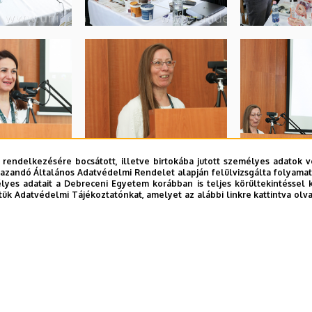
 rendelkezésére bocsátott, illetve birtokába jutott személyes adatok v
azandó Általános Adatvédelmi Rendelet alapján felülvizsgálta folyamata
yes adatait a Debreceni Egyetem korábban is teljes körültekintéssel 
tük Adatvédelmi Tájékoztatónkat, amelyet az alábbi linkre kattintva olv