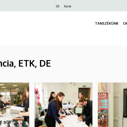
Felső
DE
Karok
navigáció
TANSZÉKÜNK
O
cia, ETK, DE