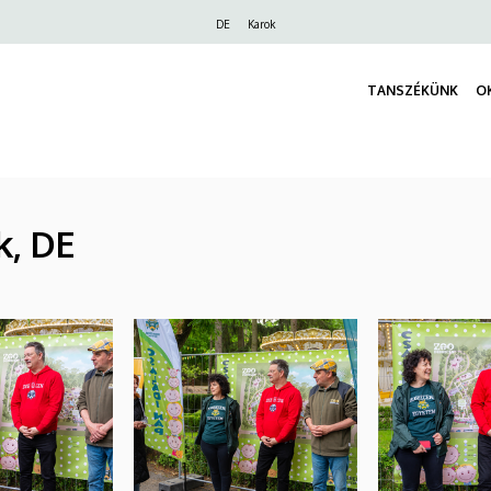
Felső
DE
Karok
navigáció
TANSZÉKÜNK
O
k, DE