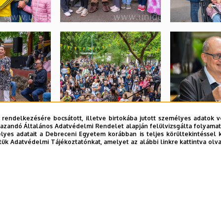
 rendelkezésére bocsátott, illetve birtokába jutott személyes adatok v
azandó Általános Adatvédelmi Rendelet alapján felülvizsgálta folyamata
yes adatait a Debreceni Egyetem korábban is teljes körültekintéssel 
tük Adatvédelmi Tájékoztatónkat, amelyet az alábbi linkre kattintva olv