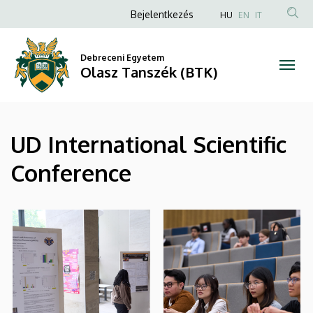
|
Ugrás
Anonim
Bejelentkezés
HU
EN
IT
a
Felhasználói
Olasz
tartalomra
fiók
Debreceni Egyetem
Tanszék
Olasz Tanszék (BTK)
menüje
(BTK)
UD International Scientific
Conference