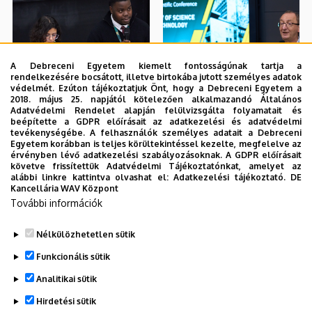
A Debreceni Egyetem kiemelt fontosságúnak tartja a
rendelkezésére bocsátott, illetve birtokába jutott személyes adatok
védelmét. Ezúton tájékoztatjuk Önt, hogy a Debreceni Egyetem a
2018. május 25. napjától kötelezően alkalmazandó Általános
Adatvédelmi Rendelet alapján felülvizsgálta folyamatait és
beépítette a GDPR előírásait az adatkezelési és adatvédelmi
tevékenységébe. A felhasználók személyes adatait a Debreceni
Egyetem korábban is teljes körültekintéssel kezelte, megfelelve az
érvényben lévő adatkezelési szabályozásoknak. A GDPR előírásait
követve frissítettük Adatvédelmi Tájékoztatónkat, amelyet az
alábbi linkre kattintva olvashat el:
Adatkezelési tájékoztató.
DE
Kancellária WAV Központ
További információk
Nélkülözhetetlen sütik
Funkcionális sütik
Analitikai sütik
Hirdetési sütik