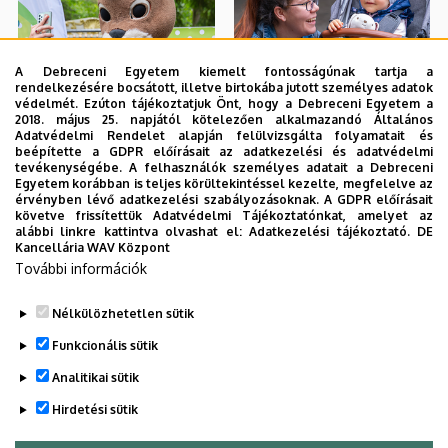
A Debreceni Egyetem kiemelt fontosságúnak tartja a
rendelkezésére bocsátott, illetve birtokába jutott személyes adatok
védelmét. Ezúton tájékoztatjuk Önt, hogy a Debreceni Egyetem a
2018. május 25. napjától kötelezően alkalmazandó Általános
Adatvédelmi Rendelet alapján felülvizsgálta folyamatait és
beépítette a GDPR előírásait az adatkezelési és adatvédelmi
tevékenységébe. A felhasználók személyes adatait a Debreceni
Egyetem korábban is teljes körültekintéssel kezelte, megfelelve az
érvényben lévő adatkezelési szabályozásoknak. A GDPR előírásait
követve frissítettük Adatvédelmi Tájékoztatónkat, amelyet az
alábbi linkre kattintva olvashat el:
Adatkezelési tájékoztató.
DE
Kancellária WAV Központ
További információk
Nélkülözhetetlen sütik
Funkcionális sütik
Analitikai sütik
Hirdetési sütik