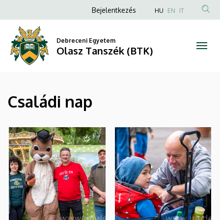
|
Ugrás
Anonim
Bejelentkezés
HU
EN
IT
a
Felhasználói
Olasz
tartalomra
fiók
Debreceni Egyetem
Tanszék
Olasz Tanszék (BTK)
menüje
(BTK)
Családi nap