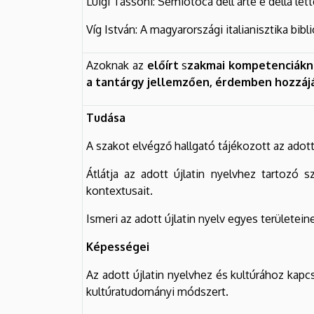
Luigi Tassoni: Semiotoca dell’arte e della lett
Víg István: A magyarországi italianisztika bib
Azoknak az
előírt
s
zakmai kompetenciákn
a tantárgy jellemzően, érdemben hozzáj
Tudása
A szakot elvégző hallgató tájékozott az adott
Átlátja az adott újlatin nyelvhez tartozó 
kontextusait.
Ismeri az adott újlatin nyelv egyes területei
Képességei
Az adott újlatin nyelvhez és kultúrához kap
kultúratudományi módszert.