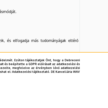
dásmódját.
ozik, és elfogadja más tudományágak eltérő
özösségekkel.
édelmét. Ezúton tájékoztatjuk Önt, hogy a Debreceni
it és beépítette a GDPR előírásait az adatkezelési és
kezelte, megfelelve az érvényben lévő adatkezelési
ashat el:
Adatkezelési tájékoztató.
DE Kancellária WAV
bilitált egyetemi adjunktus, PhD