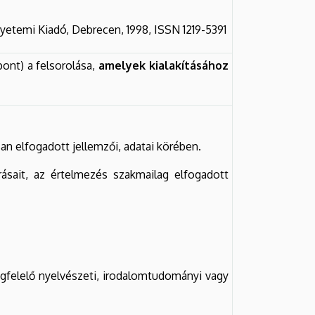
Egyetemi Kiadó, Debrecen, 1998, ISSN 1219-5391
ont) a felsorolása,
amelyek kialakításához
san elfogadott jellemzői, adatai körében.
rásait, az értelmezés szakmailag elfogadott
egfelelő nyelvészeti, irodalomtudományi vagy