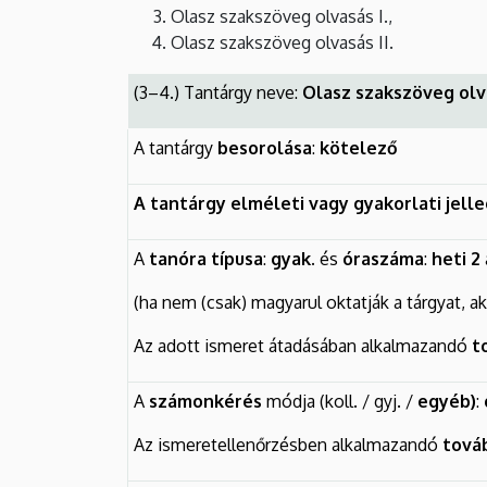
Olasz szakszöveg olvasás I.,
Olasz szakszöveg olvasás II.
(3–4.) Tantárgy neve:
Olasz szakszöveg olva
A tantárgy
besorolása
:
kötelező
A tantárgy elméleti vagy gyakorlati jell
A
tanóra típusa
:
gyak.
és
óraszáma
:
heti 2
(ha nem (csak) magyarul oktatják a tárgyat, a
Az adott ismeret átadásában alkalmazandó
t
A
számonkérés
módja (koll. / gyj. /
egyéb)
:
Az ismeretellenőrzésben alkalmazandó
tová