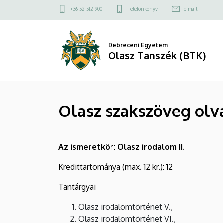
Olasz
Ugrás
Felső
+36 52 512 900
Telefonkönyv
e-mail
a
kapcsolat
szakszöveg
tartalomra
menü
olvasás
Debreceni Egyetem
Olasz Tanszék (BTK)
I–
II.
Olasz szakszöveg olva
|
Olasz
Az ismeretkör: Olasz irodalom II.
Tanszék
Kredittartománya (max. 12 kr.): 12
(BTK)
Tantárgyai
Olasz irodalomtörténet V.,
Olasz irodalomtörténet VI.,