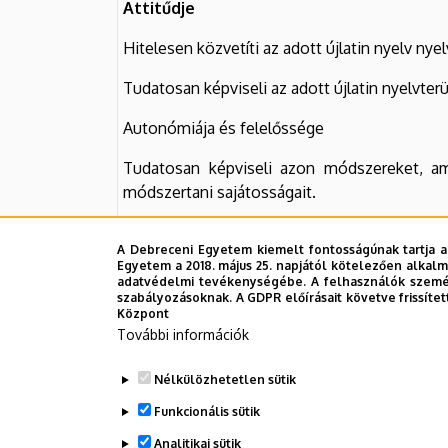
Attitűdje
Hitelesen közvetíti az adott újlatin nyelv n
Tudatosan képviseli az adott újlatin nyelvte
Autonómiája és felelőssége
Tudatosan képviseli azon módszereket, ame
módszertani sajátosságait.
Hatékonyan együttműködik az adott újlatin n
A Debreceni Egyetem kiemelt fontosságúnak tartja a
Egyetem a 2018. május 25. napjától kötelezően alkalm
Nyitott az adott újlatin nyelv kulturális hátter
adatvédelmi tevékenységébe. A felhasználók személ
szabályozásoknak. A GDPR előírásait követve frissítet
Központ
További információk
Tantárgy felelőse
(név, beosztás, tud. foko
Nélkülözhetetlen sütik
Tantárgy oktatásába bevont oktató(k),
h
Funkcionális sütik
Analitikai sütik