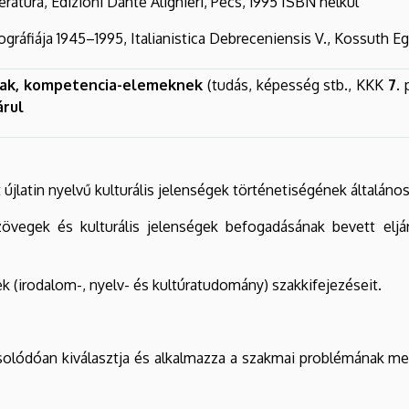
eratura, Edizioni Dante Alighieri, Pécs, 1995 ISBN nélkül
liográfiája 1945–1995, Italianistica Debreceniensis V., Kossuth 
ak, kompetencia-elemeknek
(tudás, képesség stb., KKK
7.
p
árul
 újlatin nyelvű kulturális jelenségek történetiségének általáno
szövegek és kulturális jelenségek befogadásának bevett eljá
nek (irodalom-, nyelv- és kultúratudomány) szakkifejezéseit.
csolódóan kiválasztja és alkalmazza a szakmai problémának m