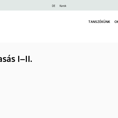
Felső
DE
Karok
navigáció
TANSZÉKÜNK
O
sás I–II.