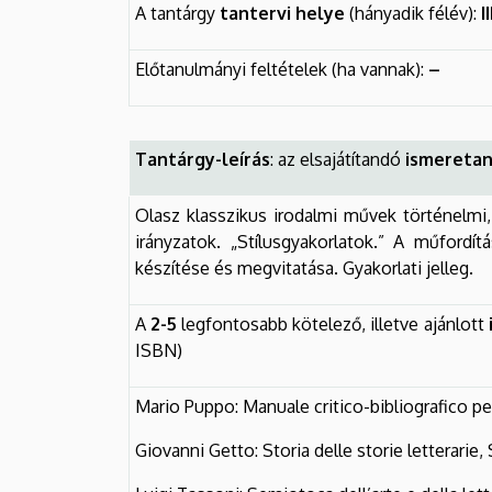
A tantárgy
tantervi helye
(hányadik félév):
I
Előtanulmányi feltételek (ha vannak):
–
Tantárgy-leírás
: az elsajátítandó
ismeretan
Olasz klasszikus irodalmi művek történelmi
irányzatok. „Stílusgyakorlatok.” A műfordí
készítése és megvitatása. Gyakorlati jelleg.
A
2-5
legfontosabb kötelező, illetve ajánlott
ISBN)
Mario Puppo: Manuale critico-bibliografico per
Giovanni Getto: Storia delle storie letterarie,