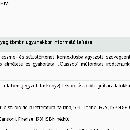
II–IV.
yag tömör, ugyanakkor informáló leírása
, eszme- és stílustörténeti kontextusba ágyazott, szövegc
tás elmélete és gyakorlata. „Olaszos” műfordítás irodalmun
irodalom
(jegyzet, tankönyv) felsorolása bibliográfiai adatokkal
 lo studio della letteratura italiana, SEI, Torino, 1979, ISBN 
 Sansoni, Firenze, 1981 ISBN nélkül