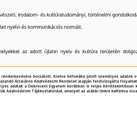
yelvészeti, irodalom- és kultúratudományi, történelmi gondolko
rület nyelvi és kommunikációs normáit.
lyekkel az adott újlatin nyelv és kultúra területén dolg
yelv területéhez kapcsolódó hazai és nemzetközi kulturális k
 rendelkezésére bocsátott, illetve birtokába jutott személyes adatok v
azandó Általános Adatvédelmi Rendelet alapján felülvizsgálta folyamata
ére.
yes adatait a Debreceni Egyetem korábban is teljes körültekintéssel 
tük Adatvédelmi Tájékoztatónkat, amelyet az alábbi linkre kattintva olv
zat)
: dr. Madarász Imre habilitált egyetemi docens, CSc
a van(nak)
(név, beosztás, tud. fokozat)
: dr. Puskás István ha