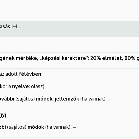
sás I–II.
egének mértéke, „képzési karaktere”
:
20% elmélet,
80% g
az adott
félévben
,
kkor a
nyelve
: olasz)
ovábbi
(sajátos)
módok, jellemzők
(ha vannak): –
gyj.
bbi
(sajátos)
módok
(ha vannak)
: –