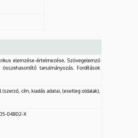
entrikus elemzése-értelmezése. Szövegelemző
k: összehasonlító tanulmányozás. Fordítások
 (szerző, cím, kiadás adatai, (esetleg oldalak),
88-05-04802-X