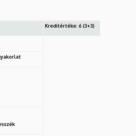
Kreditértéke: 6 (3+3)
yakorlat
esszék