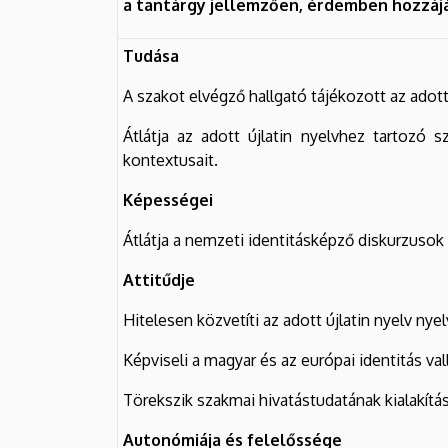
a tantárgy jellemzően, érdemben hozzáj
Tudása
A szakot elvégző hallgató tájékozott az adott
Átlátja az adott újlatin nyelvhez tartozó 
kontextusait.
Képességei
Átlátja a nemzeti identitásképző diskurzusok
Attitűdje
Hitelesen közvetíti az adott újlatin nyelv n
Képviseli a magyar és az európai identitás val
Törekszik szakmai hivatástudatának kialakítá
Autonómiája és felelőssége