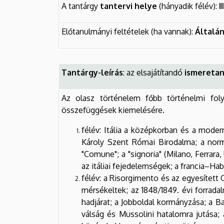
A tantárgy
tantervi helye
(hányadik félév):
I
Előtanulmányi feltételek (ha vannak):
Általán
Tantárgy-leírás
: az elsajátítandó
ismeretan
Az olasz történelem főbb történelmi fol
összefüggések kiemelésére.
félév: Itália a középkorban és a mode
Károly Szent Római Birodalma; a norma
"Comune"; a "signoria" (Milano, Ferrara
az itáliai fejedelemségek; a francia–Hab
félév: a Risorgimento és az egyesített O
mérsékeltek; az 1848/1849. évi forradal
hadjárat; a Jobboldal kormányzása; a Ba
válság és Mussolini hatalomra jutása; 