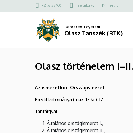
Olasz
Ugrás
Felső
+36 52 512 900
Telefonkönyv
e-mail
a
kapcsolat
történelem
tartalomra
menü
I–
Debreceni Egyetem
Olasz Tanszék (BTK)
II.
|
Olasz történelem I–II
Olasz
Tanszék
Az ismeretkör: Országismeret
(BTK)
Kredittartománya (max. 12 kr.): 12
Tantárgyai
Általános országismeret I.,
Általános országismeret II.,