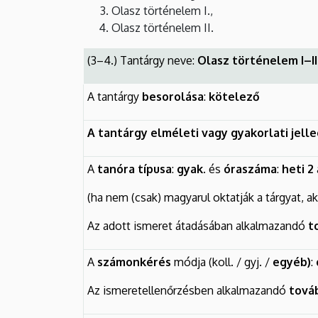
Olasz történelem I.,
Olasz történelem II.
(3–4.) Tantárgy neve:
Olasz történelem I–II
A tantárgy
besorolása
:
kötelező
A tantárgy elméleti vagy gyakorlati jell
A
tanóra típusa
:
gyak.
és
óraszáma
:
heti 2
(ha nem (csak) magyarul oktatják a tárgyat, a
Az adott ismeret átadásában alkalmazandó
t
A
számonkérés
módja (koll. / gyj. /
egyéb)
:
Az ismeretellenőrzésben alkalmazandó
tová