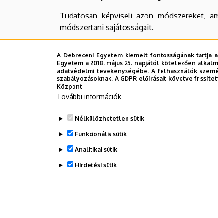
Tudatosan képviseli azon módszereket, ame
módszertani sajátosságait.
Hatékonyan együttműködik az adott újlatin n
A Debreceni Egyetem kiemelt fontosságúnak tartja a
Egyetem a 2018. május 25. napjától kötelezően alkalm
Nyitott az adott újlatin nyelv kulturális hátter
adatvédelmi tevékenységébe. A felhasználók személ
szabályozásoknak. A GDPR előírásait követve frissítet
Központ
További információk
Tantárgy felelőse
(név, beosztás, tud. foko
Nélkülözhetetlen sütik
Tantárgy oktatásába bevont oktató(k),
h
Funkcionális sütik
Analitikai sütik
Hirdetési sütik
Legutóbbi frissítés:
2023. 10. 16. 15:37
WITHDRAW CONSENT