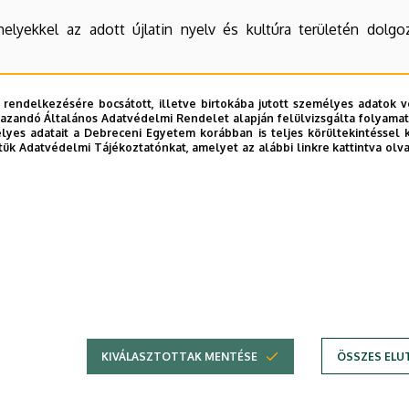
lyekkel az adott újlatin nyelv és kultúra területén dolg
yelv területéhez kapcsolódó hazai és nemzetközi kulturális k
 rendelkezésére bocsátott, illetve birtokába jutott személyes adatok v
azandó Általános Adatvédelmi Rendelet alapján felülvizsgálta folyamata
ére.
yes adatait a Debreceni Egyetem korábban is teljes körültekintéssel 
tük Adatvédelmi Tájékoztatónkat, amelyet az alábbi linkre kattintva olv
zat)
: dr. Pete László habilitált egyetemi docens, PhD
a van(nak)
(név, beosztás, tud. fokozat)
: –
KIVÁLASZTOTTAK MENTÉSE
ÖSSZES ELU
Adatvédel
Adatvédelem