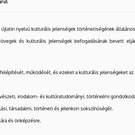
árul
 újlatin nyelvű kulturális jelenségek történetiségének általáno
szövegek és kulturális jelenségek befogadásának bevett eljá
 felépítését, működését, és ezeket a kulturális jelenségeket a
yelvészeti, irodalom- és kultúratudományi, történelmi gondolko
lási, társadalmi, történeti és jelenkori sokszínűségét.
sára és önképzésre.