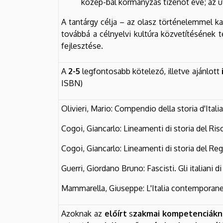
közép-bal kormányzás tizenöt éve; az ut
A tantárgy célja – az olasz történelemmel ka
továbbá a célnyelvi kultúra közvetítésének t
fejlesztése.
A
2-5
legfontosabb kötelező, illetve ajánlott
ISBN)
Olivieri, Mario: Compendio della storia d'Italia
Cogoi, Giancarlo: Lineamenti di storia del Ri
Cogoi, Giancarlo: Lineamenti di storia del Re
Guerri, Giordano Bruno: Fascisti. Gli italiani d
Mammarella, Giuseppe: L'Italia contemporanea
Azoknak az
előírt
s
zakmai kompetenciákn