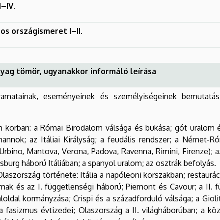
II–IV.
os országismeret I–II.
yag tömör, ugyanakkor informáló leírása
yamatainak, eseményeinek és személyiségeinek bemutatása
rn korban: a Római Birodalom válsága és bukása; gót uralom 
nnok; az Itáliai Királyság; a feudális rendszer; a Német-Róm
, Urbino, Mantova, Verona, Padova, Ravenna, Rimini, Firenze); 
sburg háború Itáliában; a spanyol uralom; az osztrák befolyás.
laszország története: Itália a napóleoni korszakban; restauráci
mak és az I. függetlenségi háború; Piemont és Cavour; a II. fü
loldal kormányzása; Crispi és a századforduló válsága; a Gioli
a fasizmus évtizedei; Olaszország a II. világháborúban; a köz