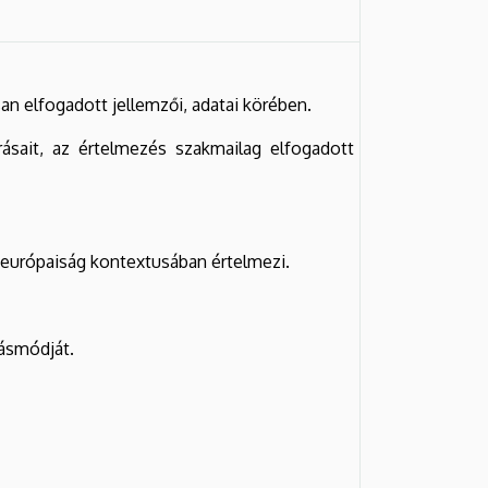
san elfogadott jellemzői, adatai körében.
rásait, az értelmezés szakmailag elfogadott
z európaiság kontextusában értelmezi.
dásmódját.