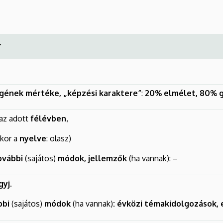
.
egének mértéke, „képzési karaktere”
:
20% elmélet,
80% g
az adott
félévben
,
kkor a
nyelve
: olasz)
ovábbi
(sajátos)
módok, jellemzők
(ha vannak): –
gyj.
bbi
(sajátos)
módok
(ha vannak)
: évközi témakidolgozások, 