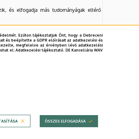
ozik, és elfogadja más tudományágak eltérő
özösségekkel.
édelmét. Ezúton tájékoztatjuk Önt, hogy a Debreceni
it és beépítette a GDPR előírásait az adatkezelési és
kezelte, megfelelve az érvényben lévő adatkezelési
ashat el:
Adatkezelési tájékoztató.
DE Kancellária WAV
TASÍTÁSA
ÖSSZES ELFOGADÁSA
em
Technikai információk
Szerzői jog © 2026 Unideb