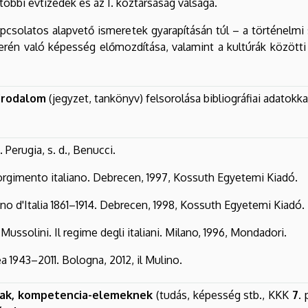
óbbi évtizedek és az I. köztársaság válsága.
pcsolatos alapvető ismeretek gyarapításán túl – a történelmi
erén való képesség előmozdítása, valamint a kultúrák közötti
irodalom
(jegyzet, tankönyv) felsorolása bibliográfiai adatokkal
. Perugia, s. d., Benucci.
sorgimento italiano. Debrecen, 1997, Kossuth Egyetemi Kiadó.
gno d'Italia 1861–1914. Debrecen, 1998, Kossuth Egyetemi Kiadó.
i Mussolini. Il regime degli italiani. Milano, 1996, Mondadori.
 1943–2011. Bologna, 2012, il Mulino.
ak, kompetencia-elemeknek
(tudás, képesség stb., KKK
7.
p