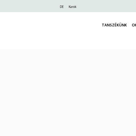
Felső
DE
Karok
navigáció
TANSZÉKÜNK
O
.