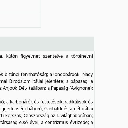
, külön figyelmet szentelve a történelmi
és bizánci fennhatóság; a longobárdok; Nagy
ai Birodalom itáliai jelenléte; a pápaság; a
az Anjouk Dél-Itáliában; a Pápaság (Avignone);
ó; a karbonárók és felkeléseik; radikálisok és
ggetlenségi háború; Garibaldi és a dél-itáliai
tti-korszak; Olaszország az I. világháborúban;
társaság első évei; a centrizmus évtizede; a