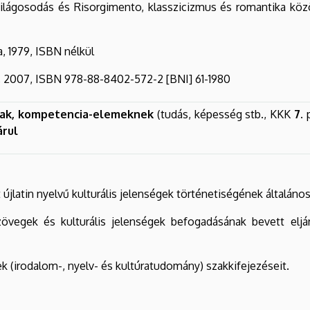
elvilágosodás és Risorgimento, klasszicizmus és romantika k
, 1979, ISBN nélkül
ma, 2007, ISBN 978-88-8402-572-2 [BNI] 61-1980
ak, kompetencia-elemeknek
(tudás, képesség stb., KKK
7.
p
árul
 újlatin nyelvű kulturális jelenségek történetiségének általáno
szövegek és kulturális jelenségek befogadásának bevett eljá
nek (irodalom-, nyelv- és kultúratudomány) szakkifejezéseit.