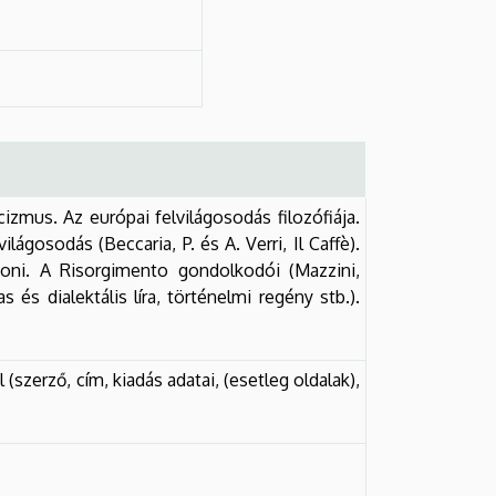
izmus. Az európai felvilágosodás filozófiája.
lágosodás (Beccaria, P. és A. Verri, Il Caffè).
zoni. A Risorgimento gondolkodói (Mazzini,
s és dialektális líra, történelmi regény stb.).
 (szerző, cím, kiadás adatai, (esetleg oldalak),