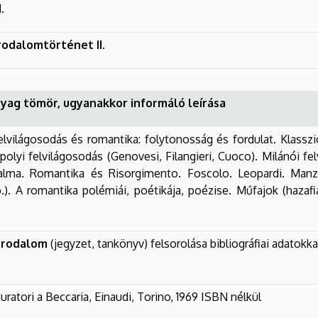
I.
rodalomtörténet II.
yag tömör, ugyanakkor informáló leírása
világosodás és romantika: folytonosság és fordulat. Klasszic
polyi felvilágosodás (Genovesi, Filangieri, Cuoco). Milánói felvi
fogalma. Romantika és Risorgimento. Foscolo. Leopardi. Man
tb.). A romantika polémiái, poétikája, poézise. Műfajok (hazafia
irodalom
(jegyzet, tankönyv) felsorolása bibliográfiai adatokkal
ratori a Beccaria, Einaudi, Torino, 1969 ISBN nélkül