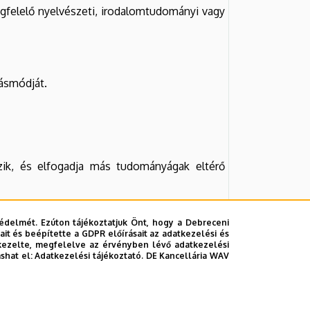
egfelelő nyelvészeti, irodalomtudományi vagy
dásmódját.
ozik, és elfogadja más tudományágak eltérő
özösségekkel.
édelmét. Ezúton tájékoztatjuk Önt, hogy a Debreceni
it és beépítette a GDPR előírásait az adatkezelési és
kezelte, megfelelve az érvényben lévő adatkezelési
ashat el:
Adatkezelési tájékoztató.
DE Kancellária WAV