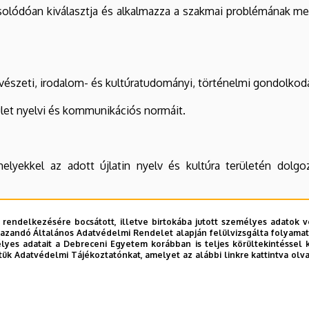
csolódóan kiválasztja és alkalmazza a szakmai problémának m
yelvészeti, irodalom- és kultúratudományi, történelmi gondolko
rület nyelvi és kommunikációs normáit.
lyekkel az adott újlatin nyelv és kultúra területén dolg
yelv területéhez kapcsolódó hazai és nemzetközi kulturális k
 rendelkezésére bocsátott, illetve birtokába jutott személyes adatok v
azandó Általános Adatvédelmi Rendelet alapján felülvizsgálta folyamata
ére.
yes adatait a Debreceni Egyetem korábban is teljes körültekintéssel 
tük Adatvédelmi Tájékoztatónkat, amelyet az alábbi linkre kattintva olv
zat)
: dr. Madarász Imre habilitált egyetemi docens, CSc