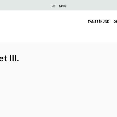
Felső
DE
Karok
navigáció
TANSZÉKÜNK
O
 III.