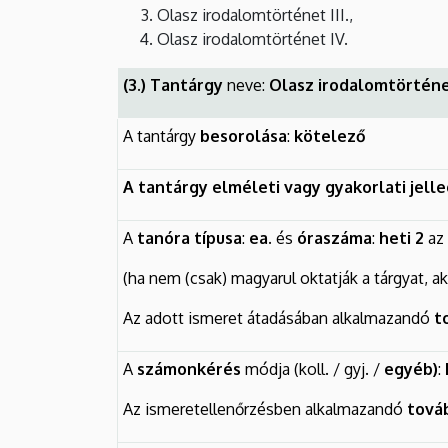
Olasz irodalomtörténet III.,
Olasz irodalomtörténet IV.
(3.) Tantárgy
neve:
Olasz irodalomtörténet 
A tantárgy
besorolása
:
kötelező
A tantárgy elméleti vagy gyakorlati jell
A
tanóra típusa
:
ea.
és
óraszáma
:
heti 2
az
(ha nem (csak) magyarul oktatják a tárgyat, a
Az adott ismeret átadásában alkalmazandó
t
A
számonkérés
módja (koll. / gyj. /
egyéb)
:
Az ismeretellenőrzésben alkalmazandó
tová