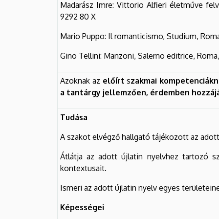
Madarász Imre: Vittorio Alfieri életműve f
9292 80 X
Mario Puppo: Il romanticismo, Studium, Roma
Gino Tellini: Manzoni, Salerno editrice, Ro
Azoknak az
előírt
s
zakmai kompetenciákn
a tantárgy jellemzően, érdemben hozzáj
Tudása
A szakot elvégző hallgató tájékozott az adott
Átlátja az adott újlatin nyelvhez tartozó 
kontextusait.
Ismeri az adott újlatin nyelv egyes területei
Képességei