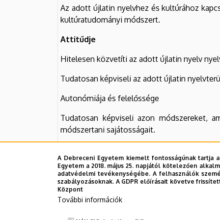
Az adott újlatin nyelvhez és kultúrához kap
kultúratudományi módszert.
Attitűdje
Hitelesen közvetíti az adott újlatin nyelv n
Tudatosan képviseli az adott újlatin nyelvte
Autonómiája és felelőssége
Tudatosan képviseli azon módszereket, ame
módszertani sajátosságait.
Hatékonyan együttműködik az adott újlatin n
A Debreceni Egyetem kiemelt fontosságúnak tartja a
Egyetem a 2018. május 25. napjától kötelezően alkalm
Nyitott az adott újlatin nyelv kulturális hátter
adatvédelmi tevékenységébe. A felhasználók személ
szabályozásoknak. A GDPR előírásait követve frissítet
Központ
További információk
Tantárgy felelőse
(név, beosztás, tud. foko