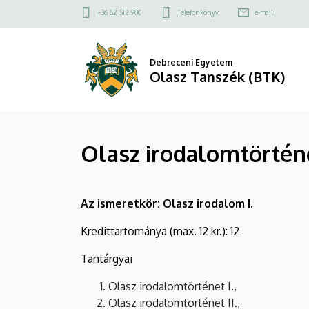
Olasz
Ugrás
Felső
+36 52 512 900
Telefonkönyv
e-mail
a
kapcsolat
irodalomtörténet
tartalomra
menü
III.
Debreceni Egyetem
Olasz Tanszék (BTK)
|
Olasz
Olasz irodalomtörténet
Tanszék
(BTK)
Az ismeretkör: Olasz irodalom I.
Kredittartománya (max. 12 kr.): 12
Tantárgyai
Olasz irodalomtörténet I.,
Olasz irodalomtörténet II.,