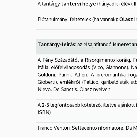
A tantárgy
tantervi helye
(hányadik félév):
II
Előtanulmányi feltételek (ha vannak):
Olasz i
Tantárgy-leírás
: az elsajátítandó
ismeretan
A Fény Századától a Risorgimento koráig. Fel
Itáliai előfelvilágosodás (Vico, Giannone). Ná
Goldoni. Parini. Alfieri. A preromantika 
Gioberti), emlékírói (Pellico, garibaldisták s
Nievo. De Sanctis. Olasz nyelven.
A
2-5
legfontosabb kötelező, illetve ajánlott
ISBN)
Franco Venturi: Settecento riformatore. Da Mu