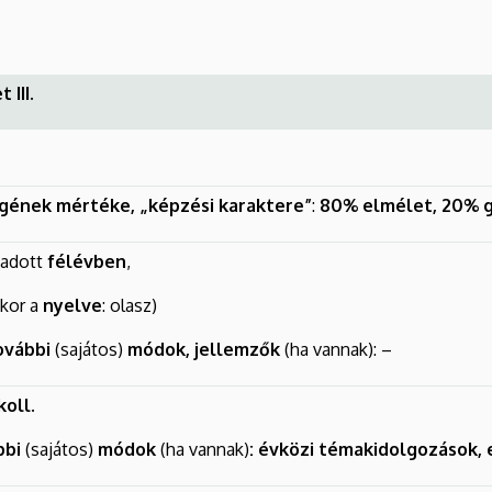
III.
egének mértéke, „képzési karaktere”
:
80% elmélet,
20% g
 adott
félévben
,
kkor a
nyelve
: olasz)
ovábbi
(sajátos)
módok, jellemzők
(ha vannak): –
koll.
bbi
(sajátos)
módok
(ha vannak)
: évközi témakidolgozások, 