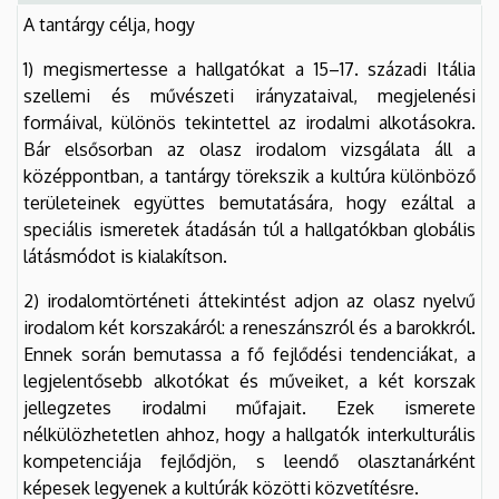
A tantárgy célja, hogy
1) megismertesse a hallgatókat a 15–17. századi Itália
szellemi és művészeti irányzataival, megjelenési
formáival, különös tekintettel az irodalmi alkotásokra.
Bár elsősorban az olasz irodalom vizsgálata áll a
középpontban, a tantárgy törekszik a kultúra különböző
területeinek együttes bemutatására, hogy ezáltal a
speciális ismeretek átadásán túl a hallgatókban globális
látásmódot is kialakítson.
2) irodalomtörténeti áttekintést adjon az olasz nyelvű
irodalom két korszakáról: a reneszánszról és a barokkról.
Ennek során bemutassa a fő fejlődési tendenciákat, a
legjelentősebb alkotókat és műveiket, a két korszak
jellegzetes irodalmi műfajait. Ezek ismerete
nélkülözhetetlen ahhoz, hogy a hallgatók interkulturális
kompetenciája fejlődjön, s leendő olasztanárként
képesek legyenek a kultúrák közötti közvetítésre.