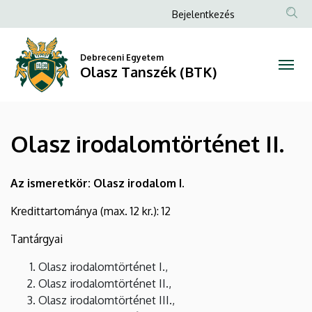
Olasz
Ugrás
Anonim
Bejelentkezés
a
Felhasználói
irodalomtörténet
tartalomra
fiók
Debreceni Egyetem
II.
Olasz Tanszék (BTK)
menüje
|
Olasz
Olasz irodalomtörténet II.
Tanszék
(BTK)
Az ismeretkör: Olasz irodalom I.
Kredittartománya (max. 12 kr.): 12
Tantárgyai
Olasz irodalomtörténet I.,
Olasz irodalomtörténet II.,
Olasz irodalomtörténet III.,