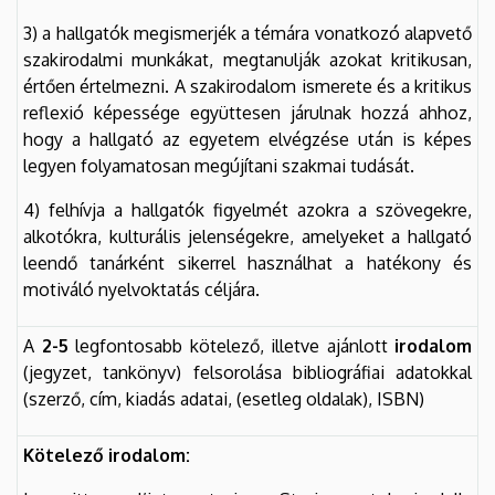
3) a hallgatók megismerjék a témára vonatkozó alapvető
szakirodalmi munkákat, megtanulják azokat kritikusan,
értően értelmezni. A szakirodalom ismerete és a kritikus
reflexió képessége együttesen járulnak hozzá ahhoz,
hogy a hallgató az egyetem elvégzése után is képes
legyen folyamatosan megújítani szakmai tudását.
4) felhívja a hallgatók figyelmét azokra a szövegekre,
alkotókra, kulturális jelenségekre, amelyeket a hallgató
leendő tanárként sikerrel használhat a hatékony és
motiváló nyelvoktatás céljára.
A
2-5
legfontosabb kötelező, illetve ajánlott
irodalom
(jegyzet, tankönyv) felsorolása bibliográfiai adatokkal
(szerző, cím, kiadás adatai, (esetleg oldalak), ISBN)
Kötelező irodalom: