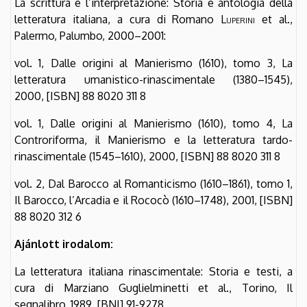
La scrittura e l’interpretazione: Storia e antologia della
letteratura italiana, a cura di Romano
Luperini
et al.,
Palermo, Palumbo, 2000–2001:
vol. 1, Dalle origini al Manierismo (1610), tomo 3, La
letteratura umanistico-rinascimentale (1380–1545),
2000, [ISBN] 88 8020 311 8
vol. 1, Dalle origini al Manierismo (1610), tomo 4, La
Controriforma, il Manierismo e la letteratura tardo-
rinascimentale (1545–1610), 2000, [ISBN] 88 8020 311 8
vol. 2, Dal Barocco al Romanticismo (1610–1861), tomo 1,
Il Barocco, l’Arcadia e il Rococò (1610–1748), 2001, [ISBN]
88 8020 312 6
Ajánlott irodalom:
La letteratura italiana rinascimentale: Storia e testi, a
cura di Marziano Guglielminetti et al., Torino, Il
segnalibro, 1989. [BNI] 91-9278