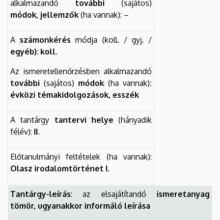
alkalmazandó
további
(sajátos)
módok, jellemzők
(ha vannak): –
A
számonkérés
módja (koll. / gyj. /
egyéb)
:
koll.
Az ismeretellenőrzésben alkalmazandó
további
(sajátos)
módok
(ha vannak)
:
évközi témakidolgozások, esszék
A tantárgy
tantervi helye
(hányadik
félév):
II.
Előtanulmányi feltételek (ha vannak):
Olasz irodalomtörténet I.
Tantárgy-leírás
: az elsajátítandó
ismeretanyag
tömör, ugyanakkor informáló leírása