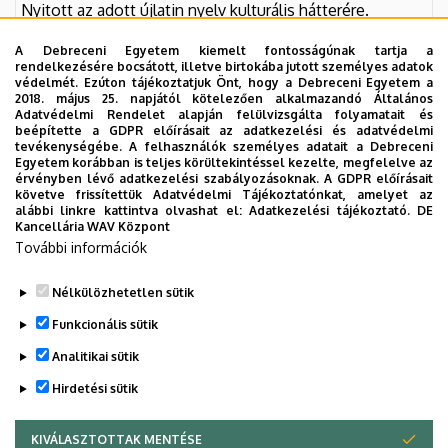
Nyitott az adott újlatin nyelv kulturális hátterére.
A Debreceni Egyetem kiemelt fontosságúnak tartja a
Tantárgy felelőse
(név, beosztás, tud. fokozat)
: dr.
rendelkezésére bocsátott, illetve birtokába jutott személyes adatok
védelmét. Ezúton tájékoztatjuk Önt, hogy a Debreceni Egyetem a
Madarász Imre habilitált egyetemi docens, CSc
2018. május 25. napjától kötelezően alkalmazandó Általános
Adatvédelmi Rendelet alapján felülvizsgálta folyamatait és
beépítette a GDPR előírásait az adatkezelési és adatvédelmi
Tantárgy oktatásába bevont oktató(k),
ha van(nak)
tevékenységébe. A felhasználók személyes adatait a Debreceni
(név, beosztás, tud. fokozat)
: dr. Puskás István
Egyetem korábban is teljes körültekintéssel kezelte, megfelelve az
érvényben lévő adatkezelési szabályozásoknak. A GDPR előírásait
habilitált egyetemi adjunktus, PhD
követve frissítettük Adatvédelmi Tájékoztatónkat, amelyet az
alábbi linkre kattintva olvashat el:
Adatkezelési tájékoztató.
DE
Kancellária WAV Központ
További információk
Nélkülözhetetlen sütik
Legutóbbi frissítés:
2023. 10. 16. 15:42
Funkcionális sütik
Analitikai sütik
Hirdetési sütik
KIVÁLASZTOTTAK MENTÉSE
WITHDRAW CONSENT