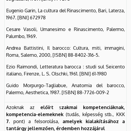
Eugenio Garin, La cultura del Rinascimento, Bari, Laterza,
1967. [BNI] 672978
Cesare Vasoli, Umanesimo e Rinascimento, Palermo,
Palumbo, 1969.
Andrea Battistini, Il barocco: Cultura, miti, immagini,
Roma, Salerno, 2000, [ISBN] 88-8402-316-5.
Ezio Raimondi, Letteratura barocca : studi sul Seicento
italiano, Firenze, L. S. Olschki, 1961. [BNI] 61-1980
Guido Morpurgo-Tagliabue, Anatomia del barocco,
Palermo, Aesthetica, 1987. [ISBN] 88-7726-009-2
Azoknak az
előírt
s
zakmai kompetenciáknak,
kompetencia-elemeknek
(tudás, képesség stb., KKK
7.
pont) a felsorolása,
amelyek kialakításához a
tantárgy jellemzően, érdemben hozzájárul