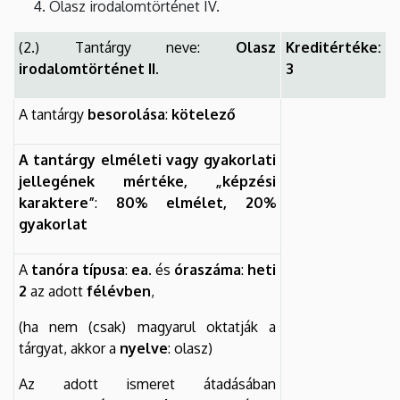
Olasz irodalomtörténet IV.
(2.) Tantárgy neve:
Olasz
Kreditértéke:
irodalomtörténet II.
3
A tantárgy
besorolása
:
kötelező
A tantárgy elméleti vagy gyakorlati
jellegének mértéke, „képzési
karaktere”
:
80% elmélet,
20%
gyakorlat
A
tanóra típusa
:
ea.
és
óraszáma
:
heti
2
az adott
félévben
,
(ha nem (csak) magyarul oktatják a
tárgyat, akkor a
nyelve
: olasz)
Az adott ismeret átadásában