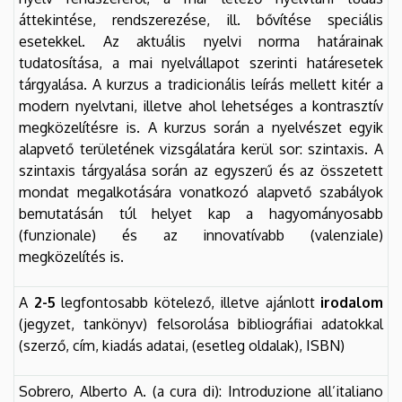
áttekintése, rendszerezése, ill. bővítése speciális
esetekkel. Az aktuális nyelvi norma határainak
tudatosítása, a mai nyelvállapot szerinti határesetek
tárgyalása. A kurzus a tradicionális leírás mellett kitér a
modern nyelvtani, illetve ahol lehetséges a kontrasztív
megközelítésre is. A kurzus során a nyelvészet egyik
alapvető területének vizsgálatára kerül sor: szintaxis. A
szintaxis tárgyalása során az egyszerű és az összetett
mondat megalkotására vonatkozó alapvető szabályok
bemutatásán túl helyet kap a hagyományosabb
(funzionale) és az innovatívabb (valenziale)
megközelítés is.
A
2-5
legfontosabb kötelező, illetve ajánlott
irodalom
(jegyzet, tankönyv) felsorolása bibliográfiai adatokkal
(szerző, cím, kiadás adatai, (esetleg oldalak), ISBN)
Sobrero, Alberto A. (a cura di): Introduzione all’italiano