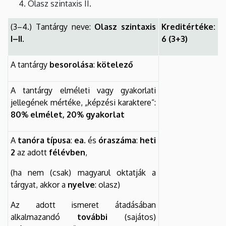
Olasz szintaxis II.
(3–4.) Tantárgy neve:
Olasz szintaxis
Kreditértéke:
I–II.
6 (3+3)
A tantárgy
besorolása
:
kötelező
A tantárgy elméleti vagy gyakorlati
jellegének mértéke, „képzési karaktere”:
80% elmélet,
20% gyakorlat
A
tanóra típusa
:
ea.
és
óraszáma
:
heti
2
az adott
félévben
,
(ha nem (csak) magyarul oktatják a
tárgyat, akkor a
nyelve
: olasz)
Az adott ismeret átadásában
alkalmazandó
további
(sajátos)