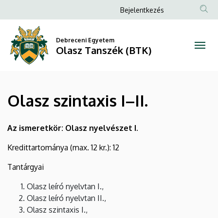
Olasz
Ugrás
Anonim
Bejelentkezés
a
Felhasználói
szintaxis
tartalomra
fiók
Debreceni Egyetem
I–
Olasz Tanszék (BTK)
menüje
II.
|
Olasz szintaxis I–II.
Olasz
Tanszék
Az ismeretkör: Olasz nyelvészet I.
(BTK)
Kredittartománya (max. 12 kr.): 12
Tantárgyai
Olasz leíró nyelvtan I.,
Olasz leíró nyelvtan II.,
Olasz szintaxis I.,