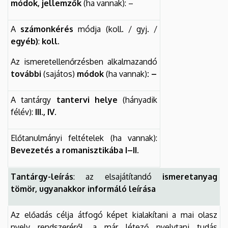
módok, jellemzők
(ha vannak): –
A
számonkérés
módja (koll. / gyj. /
egyéb)
:
koll.
Az ismeretellenőrzésben alkalmazandó
további
(sajátos)
módok
(ha vannak)
: –
A tantárgy
tantervi helye
(hányadik
félév):
III., IV.
Előtanulmányi feltételek (ha vannak):
Bevezetés a romanisztikába I–II.
Tantárgy-leírás
: az elsajátítandó
ismeretanyag
tömör, ugyanakkor informáló leírása
Az előadás célja átfogó képet kialakítani a mai olasz
nyelv rendszeréről, a már létező nyelvtani tudás