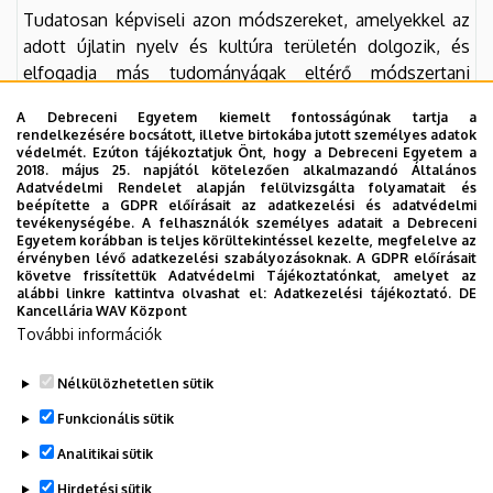
Tudatosan képviseli azon módszereket, amelyekkel az
adott újlatin nyelv és kultúra területén dolgozik, és
elfogadja más tudományágak eltérő módszertani
sajátosságait.
A Debreceni Egyetem kiemelt fontosságúnak tartja a
rendelkezésére bocsátott, illetve birtokába jutott személyes adatok
védelmét. Ezúton tájékoztatjuk Önt, hogy a Debreceni Egyetem a
Tantárgy felelőse
(név, beosztás, tud. fokozat)
: dr.
2018. május 25. napjától kötelezően alkalmazandó Általános
Paolo Orrù egyetemi adjunktus, PhD
Adatvédelmi Rendelet alapján felülvizsgálta folyamatait és
beépítette a GDPR előírásait az adatkezelési és adatvédelmi
tevékenységébe. A felhasználók személyes adatait a Debreceni
Tantárgy oktatásába bevont oktató(k),
ha van(nak)
Egyetem korábban is teljes körültekintéssel kezelte, megfelelve az
érvényben lévő adatkezelési szabályozásoknak. A GDPR előírásait
(név, beosztás, tud. fokozat)
: –
követve frissítettük Adatvédelmi Tájékoztatónkat, amelyet az
alábbi linkre kattintva olvashat el:
Adatkezelési tájékoztató.
DE
Kancellária WAV Központ
További információk
Nélkülözhetetlen sütik
Legutóbbi frissítés:
2023. 10. 17. 08:01
Funkcionális sütik
Analitikai sütik
Hirdetési sütik