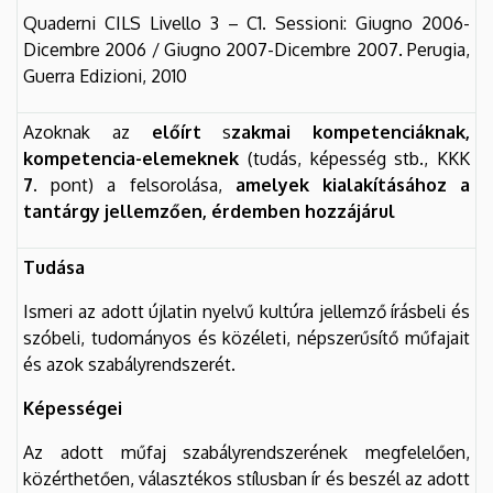
Quaderni CILS Livello 3 – C1. Sessioni: Giugno 2006-
Dicembre 2006 / Giugno 2007-Dicembre 2007. Perugia,
Guerra Edizioni, 2010
Azoknak az
előírt
s
zakmai kompetenciáknak,
kompetencia-elemeknek
(tudás, képesség stb., KKK
7.
pont) a felsorolása,
amelyek kialakításához a
tantárgy jellemzően, érdemben hozzájárul
Tudása
Ismeri az adott újlatin nyelvű kultúra jellemző írásbeli és
szóbeli, tudományos és közéleti, népszerűsítő műfajait
és azok szabályrendszerét.
Képességei
Az adott műfaj szabályrendszerének megfelelően,
közérthetően, választékos stílusban ír és beszél az adott