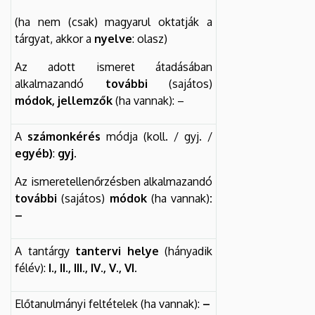
(ha nem (csak) magyarul oktatják a
tárgyat, akkor a
nyelve
: olasz)
Az adott ismeret átadásában
alkalmazandó
további
(sajátos)
módok, jellemzők
(ha vannak): –
A
számonkérés
módja (koll. / gyj. /
egyéb)
:
gyj.
Az ismeretellenőrzésben alkalmazandó
további
(sajátos)
módok
(ha vannak)
:
–
A tantárgy
tantervi helye
(hányadik
félév):
I., II., III., IV., V., VI.
Előtanulmányi feltételek (ha vannak):
–