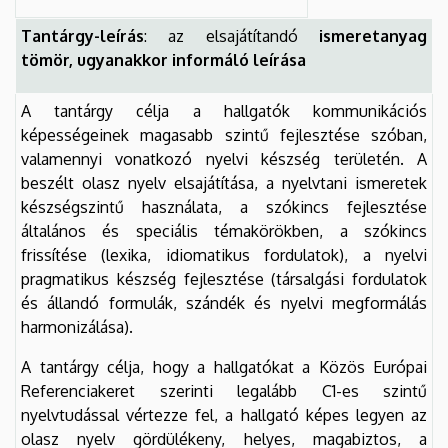
Tantárgy-leírás
: az elsajátítandó
ismeretanyag
tömör, ugyanakkor informáló leírása
A tantárgy célja a hallgatók kommunikációs
képességeinek magasabb szintű fejlesztése szóban,
valamennyi vonatkozó nyelvi készség területén. A
beszélt olasz nyelv elsajátítása, a nyelvtani ismeretek
készségszintű használata, a szókincs fejlesztése
általános és speciális témakörökben, a szókincs
frissítése (lexika, idiomatikus fordulatok), a nyelvi
pragmatikus készség fejlesztése (társalgási fordulatok
és állandó formulák, szándék és nyelvi megformálás
harmonizálása).
A tantárgy célja, hogy a hallgatókat a Közös Európai
Referenciakeret szerinti legalább C1-es szintű
nyelvtudással vértezze fel, a hallgató képes legyen az
olasz nyelv gördülékeny, helyes, magabiztos, a