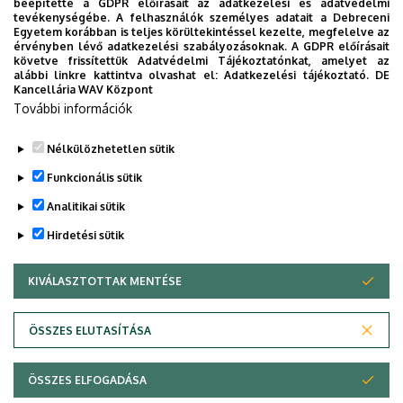
beépítette a GDPR előírásait az adatkezelési és adatvédelmi
tevékenységébe. A felhasználók személyes adatait a Debreceni
Tantárgy oktatásába bevont oktató(k),
ha van(nak)
Egyetem korábban is teljes körültekintéssel kezelte, megfelelve az
érvényben lévő adatkezelési szabályozásoknak. A GDPR előírásait
(név, beosztás, tud. fokozat)
: anyanyelvi lektor
követve frissítettük Adatvédelmi Tájékoztatónkat, amelyet az
alábbi linkre kattintva olvashat el:
Adatkezelési tájékoztató.
DE
Kancellária WAV Központ
További információk
Nélkülözhetetlen sütik
Legutóbbi frissítés:
2023. 10. 17. 08:04
Funkcionális sütik
Analitikai sütik
Hirdetési sütik
KIVÁLASZTOTTAK MENTÉSE
WITHDRAW CONSENT
Adatvédelem
Adatvédelem
ÖSSZES ELUTASÍTÁSA
Technikai információk
ÖSSZES ELFOGADÁSA
Szerzői jog © 2026 Unideb