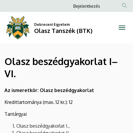
Olasz
Ugrás
Anonim
Bejelentkezés
a
Felhasználói
beszédgyakorlat
tartalomra
fiók
Debreceni Egyetem
I–
Olasz Tanszék (BTK)
menüje
VI.
|
Olasz beszédgyakorlat I–
Olasz
VI.
Tanszék
(BTK)
Az ismeretkör: Olasz beszédgyakorlat
Kredittartománya (max. 12 kr.): 12
Tantárgyai
Olasz beszédgyakorlat I.,
Olasz beszédgyakorlat II.,