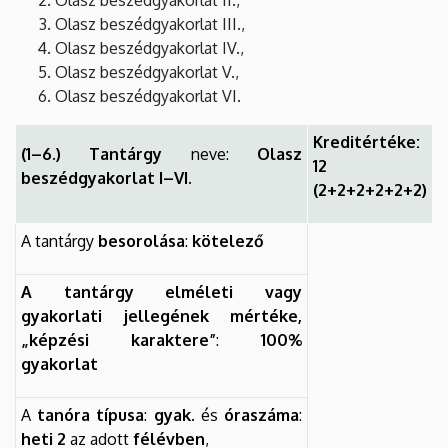
Olasz beszédgyakorlat III.,
Olasz beszédgyakorlat IV.,
Olasz beszédgyakorlat V.,
Olasz beszédgyakorlat VI.
Kreditértéke:
(1–6.) Tantárgy
neve:
Olasz
12
beszédgyakorlat I–VI.
(2+2+2+2+2+2)
A tantárgy
besorolása
:
kötelező
A tantárgy elméleti vagy
gyakorlati jellegének mértéke,
„képzési karaktere”
:
100%
gyakorlat
A
tanóra típusa
:
gyak.
és
óraszáma
:
heti 2
az adott
félévben
,