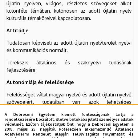
újlatin nyelven, világos, részletes szövegeket alkot
különféle témában, különösen az adott újlatin nyelv
kulturális témaköreivel kapcsolatosan.
Attitűdje
Tudatosan képviseli az adott újlatin nyelvterület nyelvi
és kommunikációs normáit.
Törekszik általános és szaknyelvi tudásának
fejlesztésére.
Autonómiája és felelőssége
Felelősséget vállal magyar nyelvű és adott újlatin nyelvű
szövegeiért, tudatában van azok lehetséges
felhasználási területeinek.
A Debreceni Egyetem kiemelt fontosságúnak tartja a
rendelkezésére bocsátott, illetve birtokába jutott személyes adatok
védelmét. Ezúton tájékoztatjuk Önt, hogy a Debreceni Egyetem a
Tantárgy felelőse
(név, beosztás, tud. fokozat)
: dr.
2018. május 25. napjától kötelezően alkalmazandó Általános
Száraz Orsolya egyetemi adjunktus, PhD
Adatvédelmi Rendelet alapján felülvizsgálta folyamatait és