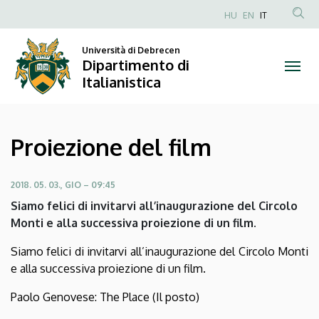
Proiezione
Salta
HU
EN
IT
al
Anonim
del
contenuto
Felhasználói
Università di Debrecen
principale
Dipartimento di
film
fiók
Italianistica
menüje
|
Dipartimento
Proiezione del film
di
Italianistica
2018. 05. 03., GIO – 09:45
Siamo felici di invitarvi all’inaugurazione del Circolo
Monti e alla successiva proiezione di un film.
Siamo felici di invitarvi all’inaugurazione del Circolo Monti
e alla successiva proiezione di un film.
Paolo Genovese: The Place (Il posto)