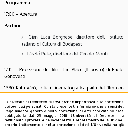
Programma
17:00 – Apertura
Parlano
Gian Luca Borghese, direttore dell’ Istituto
Italiano di Cultura di Budapest
László Pete, direttore del Circolo Monti
17:15 – Proiezione del film The Place (Il posto) di Paolo
Genovese
19:30 Kata Váró, critica cinematografica parla del film con
gli ospiti invitati
L'Università di Debrecen riserva grande importanza alla protezione
Giovanni Cataluccio
dei tuoi dati personali. Con la presente ti informiamo che ai sensi del
Regolamento generale sulla protezione di dati applicata su base
obbligatoria dal 25 maggio 2018, l'Università di Debrecen ha
20:15 Chiusura
revisionato i processi e ha incorporato il regolamento del GDPR nel
proprio trattamento e nella protezione di dati. L'Università ha già