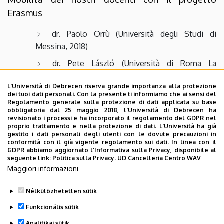
Erasmus
dr. Paolo Orrù (Università degli Studi di
Messina, 2018)
dr. Pete László (Università di Roma La
Sapienza, 2015; Università degli Studi di Salerno,
L'Università di Debrecen riserva grande importanza alla protezione
2016 és 2017; Università degli Studi di Padova,
dei tuoi dati personali. Con la presente ti informiamo che ai sensi del
2018)
Regolamento generale sulla protezione di dati applicata su base
obbligatoria dal 25 maggio 2018, l'Università di Debrecen ha
dr. Puskás István (Università degli Studi di
revisionato i processi e ha incorporato il regolamento del GDPR nel
proprio trattamento e nella protezione di dati. L'Università ha già
Catania, 2016)
gestito i dati personali degli utenti con le dovute precauzioni in
conformità con il già vigente regolamento sui dati. In linea con il
GDPR abbiamo aggiornato l'Informativa sulla Privacy, disponibile al
Staff Mobility
seguente link: Politica sulla Privacy. UD Cancelleria Centro WAV
Maggiori informazioni
Blaskó Barbara (Università degli Studi di Roma
„La Sapienza” 2016; Università degli Studi di Udine,
Nélkülözhetetlen sütik
2017 és 2018)
Funkcionális sütik
Analitikai sütik