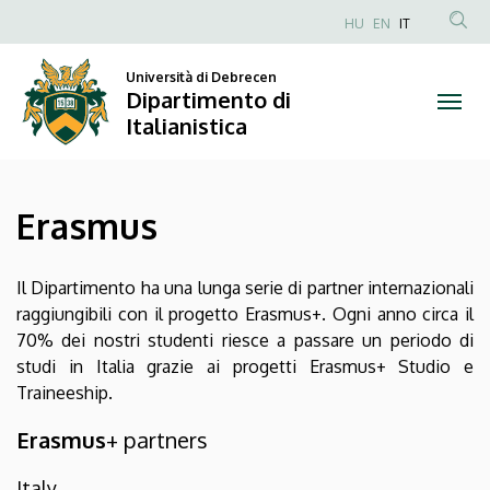
Erasmus
Salta
HU
EN
IT
al
Anonim
|
contenuto
Felhasználói
Università di Debrecen
principale
Dipartimento di
Dipartimento
fiók
Italianistica
menüje
di
Italianistica
Erasmus
Il Dipartimento ha una lunga serie di partner internazionali
raggiungibili con il progetto Erasmus+. Ogni anno circa il
70% dei nostri studenti riesce a passare un periodo di
studi in Italia grazie ai progetti Erasmus+ Studio e
Traineeship.
Erasmus
+ partners
Italy